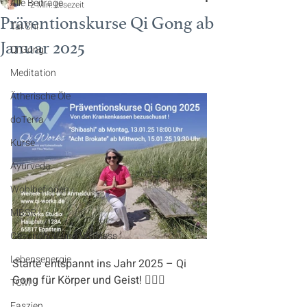
Alle Beiträge
2 Min. Lesezeit
Präventionskurse Qi Gong ab
Tai Chi
Januar 2025
Qi Gong
Meditation
Ätherische Öle
doTerra
Kurse
Ayurveda
Wohlbefinden
MBSR
Gesundheit und Wellness
Lebensenergie
Starte entspannt ins Jahr 2025 – Qi 
Gong für Körper und Geist! 🧘‍♀️✨
TCM
Faszien