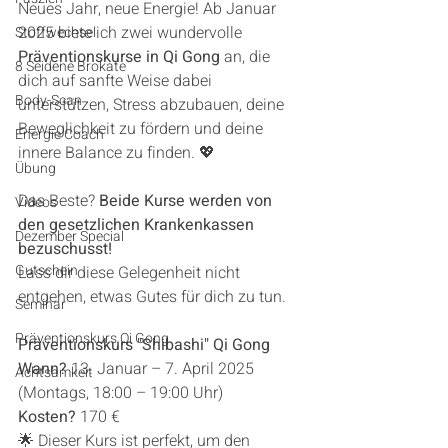
Neues Jahr, neue Energie! Ab Januar 
2025 biete ich zwei wundervolle 
Stoffwechsel
Präventionskurse in Qi Gong
 an, die 
8 Seidene Brokate
dich auf sanfte Weise dabei 
Body-Scan
unterstützen, Stress abzubauen, deine 
Beweglichkeit zu fördern und deine 
Energie Coach
innere Balance zu finden. 💖
Übung
Das Beste? 
Beide Kurse werden von 
Videos
den gesetzlichen Krankenkassen 
Dezember Special
bezuschusst!
Gutschein
Lass dir diese Gelegenheit nicht 
entgehen, etwas Gutes für dich zu tun.
Seminar
Präventionskurs Qi Gong
Präventionskurs "Shibashi" Qi Gong
Wann?
 13. Januar – 7. April 2025 
Achtsamkeit
(Montags, 18:00 – 19:00 Uhr)
Kosten?
 170 €
🌟 Dieser Kurs ist perfekt, um den 