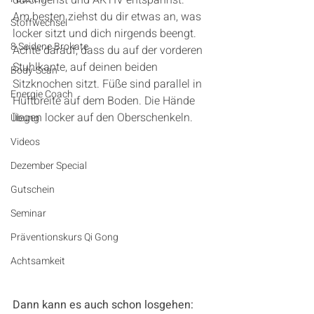
durchgehst und AKTIV entspannst. 
Am besten ziehst du dir etwas an, was 
Stoffwechsel
locker sitzt und dich nirgends beengt. 
8 Seidene Brokate
Achte darauf, dass du auf der vorderen 
Stuhlkante, auf deinen beiden 
Body-Scan
Sitzknochen sitzt. Füße sind parallel in 
Energie Coach
Hüftbreite auf dem Boden. Die Hände 
liegen locker auf den Oberschenkeln.
Übung
Videos
Dezember Special
Gutschein
Seminar
Präventionskurs Qi Gong
Achtsamkeit
Dann kann es auch schon losgehen: 