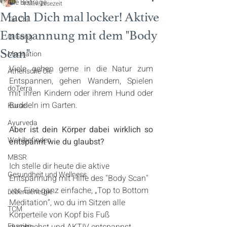
Alle Beiträge
4 Min. Lesezeit
Mach Dich mal locker! Aktive
Tai Chi
Entspannung mit dem "Body
Qi Gong
Scan"
Meditation
Viele gehen gerne in die Natur zum 
Ätherische Öle
Entspannen, gehen Wandern, Spielen 
doTerra
mit ihren Kindern oder ihrem Hund oder 
Buddeln im Garten.
Kurse
Ayurveda
Aber ist dein Körper dabei wirklich so 
Wohlbefinden
entspannt wie du glaubst?
MBSR
Ich stelle dir heute die aktive 
Gesundheit und Wellness
Entspannung mit Hilfe des "Body Scan" 
vor. Eine ganz einfache, „Top to Bottom 
Lebensenergie
Meditation“, wo du im Sitzen alle 
TCM
Körperteile von Kopf bis Fuß 
Faszien