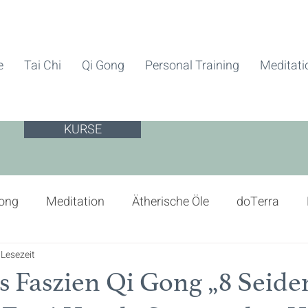
e
Tai Chi
Qi Gong
Personal Training
Meditati
KURSE
Gong
Meditation
Ätherische Öle
doTerra
 Lesezeit
Gesundheit und Wellness
Lebensenergie
TCM
 Faszien Qi Gong „8 Seide