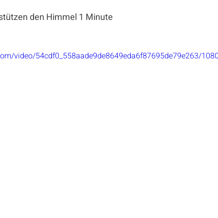
stützen den Himmel 1 Minute
ic.com/video/54cdf0_558aade9de8649eda6f87695de79e263/108