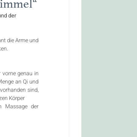
Himmel“
Videos
nd der 
tsamkeit
nt die Arme und 
en. 
 vorne genau in 
Menge an Qi und 
vorhanden sind, 
nzen Körper
h Massage der 