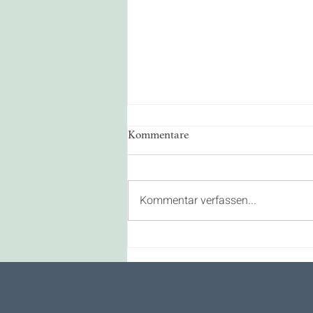
Kommentare
Kommentar verfassen...
🌿 Outdoor Qi Gong in
Eppstein – Deine Auszeit in der
Natur 🌿