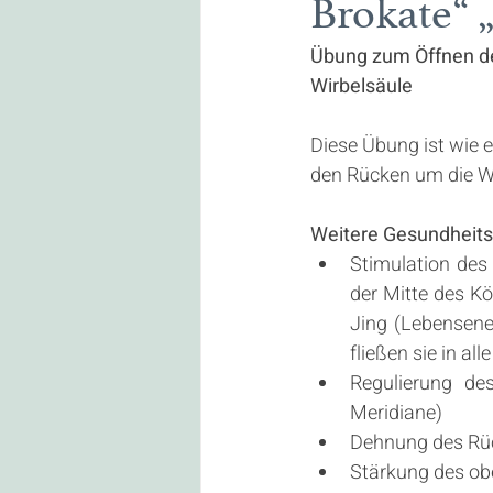
Brokate“ 
Stoffwechsel
8 Seidene 
Übung zum Öffnen de
Wirbelsäule
Dezember Special
Gutsc
Diese Übung ist wie 
den Rücken um die Wi
Weitere Gesundheitsv
Stimulation des
der Mitte des Kö
Jing (Lebensene
fließen sie in a
Regulierung de
Meridiane)
Dehnung des Rüc
Stärkung des ob