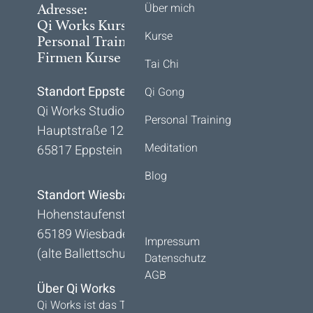
Über mich
Adresse:
Qi Works Kurse, Seminare,
Kurse
Personal Training und
Firmen Kurse
Tai Chi
Standort Eppstein:
Qi Gong
Qi Works Studio
Personal Training
Hauptstraße 128A
Meditation
65817 Eppstein
Blog
Standort Wiesbaden:
Hohenstaufenstraße 14
65189 Wiesbaden
Impressum
(alte Ballettschule)
Datenschutz
AGB
Über Qi Works
Qi Works ist das Tai Chi und Qi