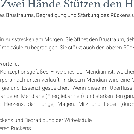
„Zwei Hände Stützen den 
Brokate
Body-Scan
Energie Coach
Übung
s Brustraums, Begradigung und Stärkung des Rückens u
hein
Seminar
Präventionskurs Qi Gong
Ach
ein Ausstrecken am Morgen. Sie öffnet den Brustraum, deh
rbelsäule zu begradigen. Sie stärkt auch den oberen Rück
orteile:
 Konzeptionsgefäßes – welches der Meridian ist, welcher
rpers nach unten verläuft. In diesem Meridian wird eine 
rgie und Essenz) gespeichert. Wenn diese im Überfluss 
lle anderen Meridiane (Energiebahnen) und stärken den ga
s Herzens, der Lunge, Magen, Milz und Leber (durc
kens und Begradigung der Wirbelsäule. 
eren Rückens.