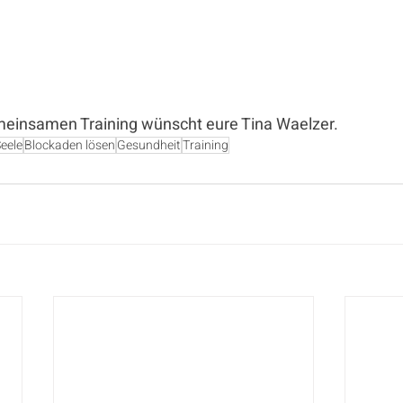
meinsamen Training wünscht eure Tina Waelzer.
eele
Blockaden lösen
Gesundheit
Training