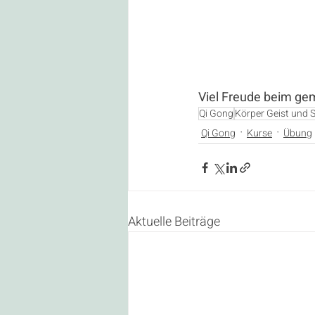
Viel Freude beim ge
Qi Gong
Körper Geist und S
Qi Gong
Kurse
Übung
Aktuelle Beiträge