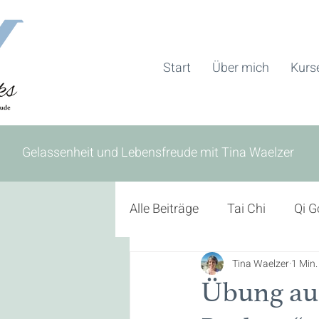
Start
Über mich
Kurs
Gelassenheit und Lebensfreude mit Tina Waelzer
Alle Beiträge
Tai Chi
Qi 
Wohlbefinden
Tina Waelzer
MBSR
1 Min.
Übung aus