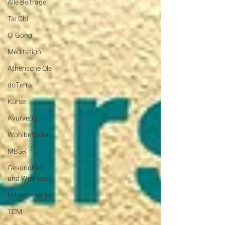
Alle Beiträge
Tai Chi
Qi Gong
Meditation
Ätherische Öle
doTerra
Kurse
Ayurveda
Wohlbefinden
MBSR
Gesundheit
und Wellness
Lebensenergie
TCM