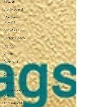
Faszien
Stoffwechsel
8 Seidene
Brokate
Body-Scan
Energie Coach
Übung
Videos
Dezember
Special
Gutschein
Seminar
Präventionskurs
Qi Gong
Achtsamkeit