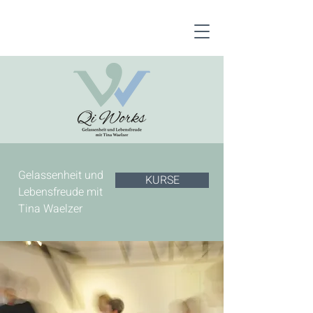
Gelassenheit und
KURSE
Lebensfreude mit
Tina Waelzer