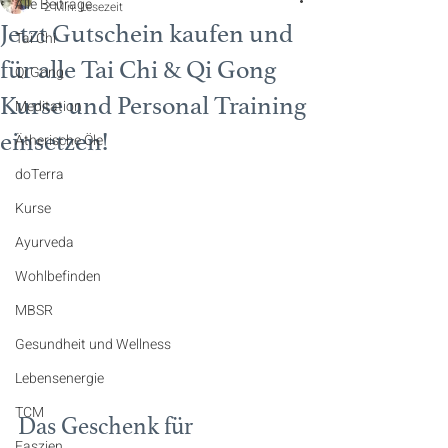
Alle Beiträge
2 Min. Lesezeit
Jetzt Gutschein kaufen und
Tai Chi
für alle Tai Chi & Qi Gong
Qi Gong
Kurse und Personal Training
Meditation
einsetzen!
Ätherische Öle
doTerra
Kurse
Ayurveda
Wohlbefinden
MBSR
Gesundheit und Wellness
Lebensenergie
TCM
Das Geschenk für 
Faszien