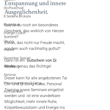
Entspannung und innere 
Stoffwechsel
Ausgeglichenheit.
8 Seidene Brokate
Body-Scan
Suchst du noch ein besonderes 
Geschenk, das wirklich von Herzen 
Energie Coach
kommt?
Übung
Etwas, das nicht nur Freude macht, 
sondern auch nachhaltig guttut?
Videos
Dezember Special
Dann ist ein  
Gutschein von Qi 
Works
  genau das Richtige!        
Gutschein
Seminar
Dieser kann für alle angebotenen Tai 
Präventionskurs Qi Gong
Chi- und Qi Gong-Kurse, Personal 
Training sowie Seminare eingelöst 
Achtsamkeit
werden und  ist eine wunderbare 
Möglichkeit, mehr innere Ruhe, 
Körperbewusstsein und Energie ins 